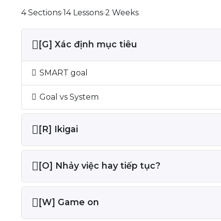
4 Sections
14 Lessons
2 Weeks
[G] Xác định mục tiêu
SMART goal
Goal vs System
[R] Ikigai
[O] Nhảy việc hay tiếp tục?
[W] Game on