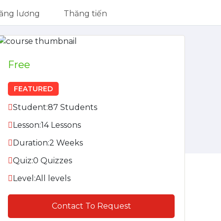
ăng lương
Thăng tiến
Free
FEATURED
Student:
87 Students
Lesson:
14 Lessons
Duration:
2 Weeks
Quiz:
0 Quizzes
Level:
All levels
Contact To Request