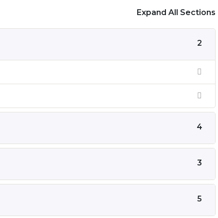
Expand All Sections
2
4
3
5