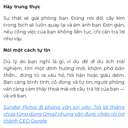
Hãy trung thực
Sự thật sẽ giải phóng bạn. Đừng nói dối; cây kim
trong bịch sẽ luôn quay lại và ám ảnh bạn. Đơn giản,
nếu công việc của bạn không liên tục, chỉ cần trả lời
như vậy.
Nói một cách tự tin
Dù lý do bạn nghỉ là gì,
ví dụ để đi du lịch trải
nghiệm, tìm một định hướng mới, khám phá bản
thân…
đừng tỏ ra xấu hổ, hối hận hoặc giấu diếm.
Bạn càng bình tĩnh, cô đọng và tự tin, người phỏng
vấn càng cảm thấy thoải mái với câu trả lời của bạn —
và với bạn.
Sundar Pichai đi phỏng vấn xin việc: Trả lời thẳng
chưa từng dùng Gmail nhưng vẫn được nhận rồi trở
thành CEO Google