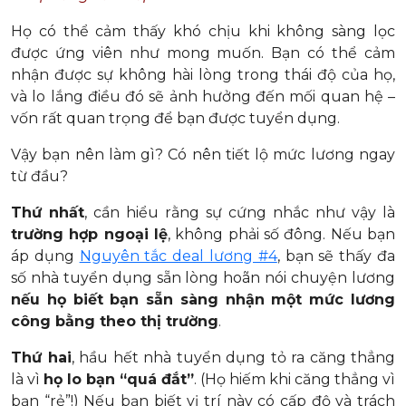
Họ có thể cảm thấy khó chịu khi không sàng lọc
được ứng viên như mong muốn. Bạn có thể cảm
nhận được sự không hài lòng trong thái độ của họ,
và lo lắng điều đó sẽ ảnh hưởng đến mối quan hệ –
vốn rất quan trọng để bạn được tuyển dụng.
Vậy bạn nên làm gì? Có nên tiết lộ mức lương ngay
từ đầu?
Thứ nhất
, cần hiểu rằng sự cứng nhắc như vậy là
trường hợp ngoại lệ
, không phải số đông. Nếu bạn
áp dụng
Nguyên tắc deal lương #4
, bạn sẽ thấy đa
số nhà tuyển dụng sẵn lòng hoãn nói chuyện lương
nếu họ biết bạn sẵn sàng nhận một mức lương
công bằng theo thị trường
.
Thứ hai
, hầu hết nhà tuyển dụng tỏ ra căng thẳng
là vì
họ lo bạn “quá đắt”
. (Họ hiếm khi căng thẳng vì
bạn “rẻ”!) Nếu bạn biết vị trí này có cấp độ và trách