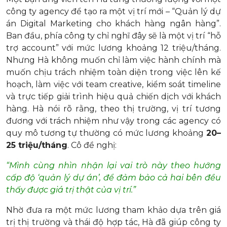
công ty agency để tạo ra một vị trí mới – “Quản lý dự
án Digital Marketing cho khách hàng ngân hàng”.
Ban đầu, phía công ty chỉ nghĩ đây sẽ là một vị trí “hỗ
trợ account” với mức lương khoảng 12 triệu/tháng.
Nhưng Hà không muốn chỉ làm việc hành chính mà
muốn chịu trách nhiệm toàn diện trong việc lên kế
hoạch, làm việc với team creative, kiểm soát timeline
và trực tiếp giải trình hiệu quả chiến dịch với khách
hàng. Hà nói rõ rằng, theo thị trường, vị trí tương
đương với trách nhiệm như vậy trong các agency có
quy mô tương tự thường có mức lương khoảng
20–
25 triệu/tháng
. Cô đề nghị:
“Mình cùng nhìn nhận lại vai trò này theo hướng
cấp độ ‘quản lý dự án’, để đảm bảo cả hai bên đều
thấy được giá trị thật của vị trí.”
Nhờ đưa ra một mức lương tham khảo dựa trên giá
trị thị trường và thái độ hợp tác, Hà đã giúp công ty