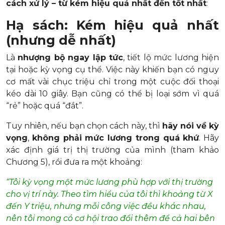
cách xử lý – từ kém hiệu quả nhất đến tốt nhất
:
Hạ sách: Kém hiệu quả nhất
(nhưng dễ nhất)
Là
nhượng bộ ngay lập tức
, tiết lộ mức lương hiện
tại hoặc kỳ vọng cụ thể. Việc này khiến bạn có nguy
cơ mất vài chục triệu chỉ trong một cuộc đối thoại
kéo dài 10 giây. Bạn cũng có thể bị loại sớm vì quá
“rẻ” hoặc quá “đắt”.
Tuy nhiên, nếu bạn chọn cách này, thì
hãy nói về kỳ
vọng
,
không phải mức lương trong quá khứ
. Hãy
xác định giá trị thị trường của mình (tham khảo
Chương 5), rồi đưa ra một khoảng:
“Tôi kỳ vọng một mức lương phù hợp với thị trường
cho vị trí này. Theo tìm hiểu của tôi thì khoảng từ X
đến Y triệu, nhưng mỗi công việc đều khác nhau,
nên tôi mong có cơ hội trao đổi thêm để cả hai bên