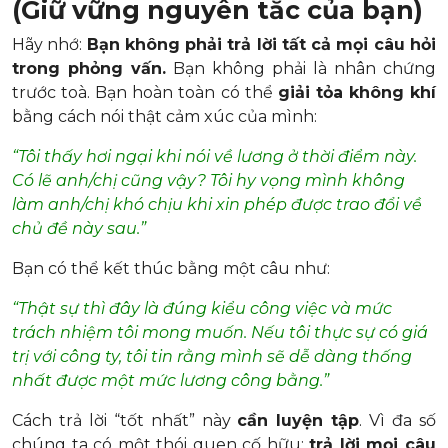
(Giữ vững nguyên tắc của bạn)
Hãy nhớ:
Bạn không phải trả lời tất cả mọi câu hỏi
trong phỏng vấn.
Bạn không phải là nhân chứng
trước toà. Bạn hoàn toàn có thể
giải tỏa không khí
bằng cách nói thật cảm xúc của mình:
“Tôi thấy hơi ngại khi nói về lương ở thời điểm này.
Có lẽ anh/chị cũng vậy? Tôi hy vọng mình không
làm anh/chị khó chịu khi xin phép được trao đổi về
chủ đề này sau.”
Bạn có thể kết thúc bằng một câu như:
“Thật sự thì đây là đúng kiểu công việc và mức
trách nhiệm tôi mong muốn. Nếu tôi thực sự có giá
trị với công ty, tôi tin rằng mình sẽ dễ dàng thống
nhất được một mức lương công bằng.”
Cách trả lời “tốt nhất” này
cần luyện tập
. Vì đa số
chúng ta có một thói quen cố hữu:
trả lời mọi câu