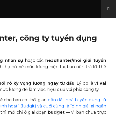
ăng lương
Thăng tiến
unter, công ty tuyển dụng
ng nhân sự
hoặc các
headhunter/môi giới tuyển
Giúp Digital Marketer Việt Nam
i họ hỏi về mức lương hiện tại, bạn nên trả lời thế
tăng lương và thăng tiến.
nói rõ kỳ vọng lương ngay từ đầu
. Lý do là vì
vai
 mức lương để làm việc hiệu quả với phía công ty.
để cho bạn có thời gian
dẫn dắt nhà tuyển dụng từ
nh hoạt” (fudgit) và cuối cùng là “định giá lại ngân
 thì mới chỉ ở giai đoạn
budget
— vì bạn chưa trực