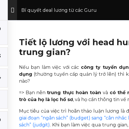
Giúp Digital Marketer Việt Nam
T
Bí quyết deal lương từ các Guru
0
Tiết lộ lương với head h
ạn tăng lương
Giúp bạn thăng tiến
trung gian?
3
t lương trên 100
Học
Nếu bạn làm việc với các
công ty tuyển dụ
háng
Leader’s Thoughts
dụng
(thường tuyển cấp quản lý trở lên) thì kh
4
m CV chuyên nghiệp
nào?
hỏng vấn
=> Bạn nên
trung thực hoàn toàn
và
có thể 
trò của họ là lọc hồ sơ
, và họ cần thông tin về
al lương tối đa
Mục tiêu của việc trì hoãn thảo luận lương là 
giai đoạn “ngân sách” (budget) sang “cân nhắc li
t Số Việt Nam Paha
0
sách” (judgit)
. Khi bạn làm việc qua trung gian,