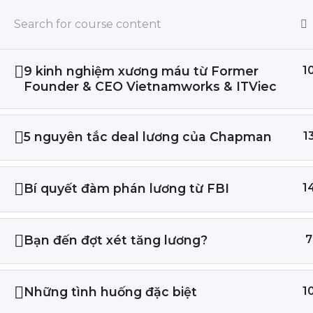
Grow
Home
All Courses
Tăng lương
9 kinh nghiệm xương máu từ Former
1
Founder & CEO Vietnamworks & ITViec
Về Paha
Giúp b
5 nguyên tắc deal lương của Chapman
1
Tại sao Paha?
Cách đạ
triệu/t
Tầm nhìn & Sứ mệnh
Bí quyết đàm phán lương từ FBI
1
Cách là
Đội ngũ
Cách p
Liên hệ
Bạn đến đợt xét tăng lương?
7
Cách de
© 2024 Công Ty TNHH Nhân Tài Kỹ Thuậ
Những tình huống đặc biệt
1