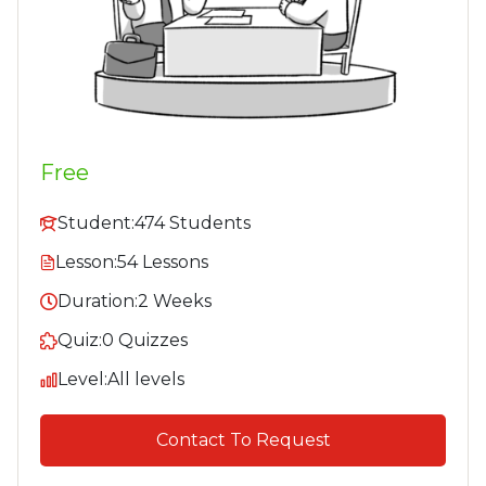
Free
Student:
474 Students
Lesson:
54 Lessons
Duration:
2 Weeks
Quiz:
0 Quizzes
Level:
All levels
Contact To Request