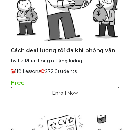
Cách deal lương tối đa khi phỏng vấn
by
Lã Phúc Long
in
Tăng lương
118 Lessons
272 Students
Free
Enroll Now