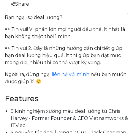
Share
Bạn ngại, sợ deal lương?
=> Tin vui! Vì phần lớn mọi người đều thế, ít nhất là
bạn không thiệt thòi 1 mình.
=> Tin vui 2. Đây là những hướng dẫn chi tiết giúp
bạn deal lương hiệu quả, ít thì giúp bạn đạt mức
mong đợi, nhiều thì có thể vượt kỳ vọng.
Ngoài ra, đừng ngại
liên hệ với mình
nếu bạn muốn
được giúp 1:1
Features
9 kinh nghiệm xương máu deal lường từ Chris
Harvey - Former Founder & CEO Vietnamworks &
ITViec
5 nguyên tắc deal lương từ Guru Jack Chapman