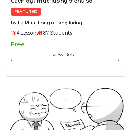
Cách đạt mức lương 9 chữ số
FEATURED
by
Lã Phúc Long
in
Tăng lương
14 Lessons
87 Students
Free
View Detail