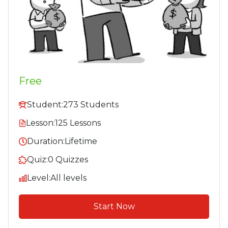
Free
Student:
273 Students
Lesson:
125 Lessons
Duration:
Lifetime
Quiz:
0 Quizzes
Level:
All levels
Start Now