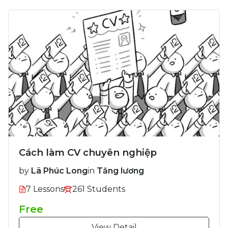
Cách làm CV chuyên nghiệp
by
Lã Phúc Long
in
Tăng lương
7 Lessons
261 Students
Free
View Detail