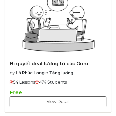
Bí quyết deal lương từ các Guru
by
Lã Phúc Long
in
Tăng lương
54 Lessons
474 Students
Free
View Detail