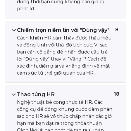
đồng thời bạn cũng không bao giờ bị
phớt lờ.
Chiếm trọn niềm tin với "Đúng vậy"
8
Cách khiến HR cảm thấy được thấu hiểu
và đồng tình với thái độ tích cực. Vì sao
bạn cần cố gắng để nhận được câu trả
lời “Đúng vậy” thay vì “Vâng”? Cách để
xác định, diễn giải và khẳng định về mặt
cảm xúc từ thế giới quan của HR.
Thao túng HR
18
Nghệ thuật bẻ cong thực tế HR. Các
công cụ để đóng khung cuộc đàm phán
sao cho HR sẽ vô thức chấp nhận các giới
hạn mà bạn đặt ra trong thỏa thuận.
Cách lèo lái hạn chót để tạo ra sự gấp